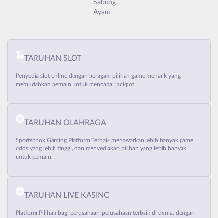
Sabung
Ayam
TARUHAN SLOT
Penyedia slot online dengan beragam pilihan game menarik yang
memudahkan pemain untuk mencapai jackpot
TARUHAN OLAHRAGA
Sportsbook Gaming Platform Terbaik menawarkan lebih banyak game,
odds yang lebih tinggi, dan menyediakan pilihan yang lebih banyak
untuk pemain.
TARUHAN LIVE KASINO
Platform Pilihan bagi perusahaan-perusahaan terbaik di dunia, dengan