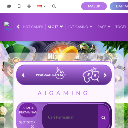
MASUK
DAFTA
IDR
12,733,642,
HOT GAMES
SLOTS
LIVE CASINO
RACE
TOGEL
AIGAMING
SEMUA
PERMAINAN
SLOTS
TOP
20