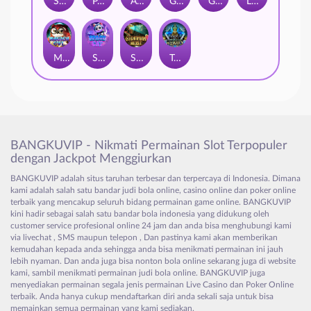
Speed Runner
PANDA BLESSING
A.I
Guan Yu
Guardian of Gold
Lumina Drift
Magica Owl
Space Cat
Steampunk Heist
Temple of Horus
BANGKUVIP - Nikmati Permainan Slot Terpopuler
dengan Jackpot Menggiurkan
BANGKUVIP adalah situs taruhan terbesar dan terpercaya di Indonesia. Dimana
kami adalah salah satu bandar judi bola online, casino online dan poker online
terbaik yang mencakup seluruh bidang permainan game online. BANGKUVIP
kini hadir sebagai salah satu bandar bola indonesia yang didukung oleh
customer service profesional online 24 jam dan anda bisa menghubungi kami
via livechat , SMS maupun telepon , Dan pastinya kami akan memberikan
kemudahan kepada anda sehingga anda bisa menikmati permainan ini jauh
lebih nyaman. Dan anda juga bisa nonton bola online sekarang juga di website
kami, sambil menikmati permainan judi bola online. BANGKUVIP juga
menyediakan permainan segala jenis permainan Live Casino dan Poker Online
terbaik. Anda hanya cukup mendaftarkan diri anda sekali saja untuk bisa
memainkan semua permainan yang kami sediakan.