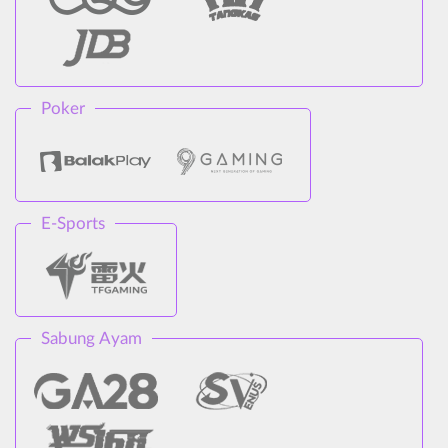
Poker
E-Sports
Sabung Ayam