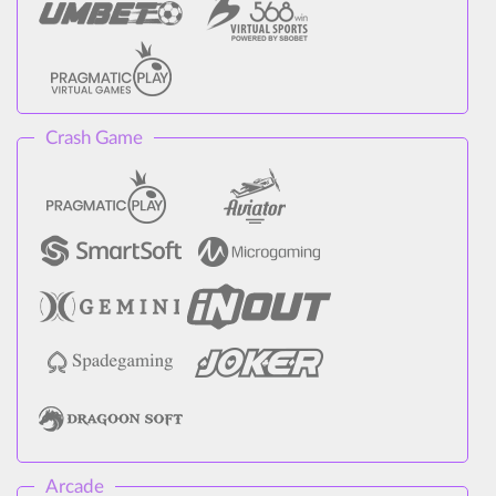
Crash Game
Arcade