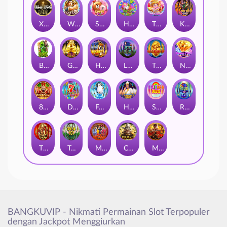
Xmas Tales
Wing Chun
Sweet POP
Hot Pinatas
The Cupids
Kickin' Kash
Beanstalk
GENIE
Hungry Cats
Lucky Legend
The Dragon Brings Wealth
Night City
888 Cai Shen
Diamond Fruit
Frozen World
Hong Kong Flavor
Sweet 666 Deluxe
Royal Fruit
The Dragon Brings Wealth 2
Treasure Koi
Mega Winner
Chicago II
Muay Thai
BANGKUVIP - Nikmati Permainan Slot Terpopuler
dengan Jackpot Menggiurkan