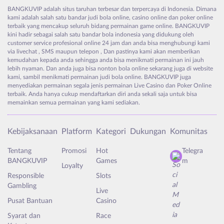
BANGKUVIP adalah situs taruhan terbesar dan terpercaya di Indonesia. Dimana
kami adalah salah satu bandar judi bola online, casino online dan poker online
terbaik yang mencakup seluruh bidang permainan game online. BANGKUVIP
kini hadir sebagai salah satu bandar bola indonesia yang didukung oleh
customer service profesional online 24 jam dan anda bisa menghubungi kami
via livechat , SMS maupun telepon , Dan pastinya kami akan memberikan
kemudahan kepada anda sehingga anda bisa menikmati permainan ini jauh
lebih nyaman. Dan anda juga bisa nonton bola online sekarang juga di website
kami, sambil menikmati permainan judi bola online. BANGKUVIP juga
menyediakan permainan segala jenis permainan Live Casino dan Poker Online
terbaik. Anda hanya cukup mendaftarkan diri anda sekali saja untuk bisa
memainkan semua permainan yang kami sediakan.
Kebijaksanaan
Platform
Kategori
Dukungan
Komunitas
Tentang
Promosi
Hot
Telegra
BANGKUVIP
Games
m
Loyalty
Responsible
Slots
Gambling
Live
Pusat Bantuan
Casino
Syarat dan
Race