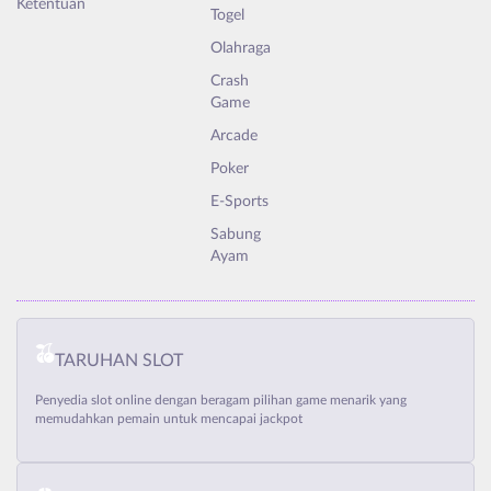
Ketentuan
Togel
Olahraga
Crash
Game
Arcade
Poker
E-Sports
Sabung
Ayam
TARUHAN SLOT
Penyedia slot online dengan beragam pilihan game menarik yang
memudahkan pemain untuk mencapai jackpot