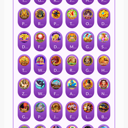
Top Ace 2
Gu Gu Gu2
Rave Jump
Jewel Luxury
Happy Rich Year
Fruit King
Pyramid Raider
Running Toro
Pig Of Luck
Top Ace
Oriental Beauty
Diamond Treasure
Disco Night
Flower Fortunes
Disco Night M
Meow
Gu Gu Gu 3
Six Candy
Treasure Bowl
Wolf Disco
Dragon Heart
Rave Jump 2
Gophers War
Hercules
Zeus
Water World
Fire Chibi
Aladdin's lamp
Detective Dee 2
Ne Zha Advent
Good Fortune
Poseidon
Jump High
Fa Cai Shen2
Lucky Boxes
Big Wolf