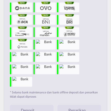
* Selama bank maintenance dan bank offline deposit dan penarikan
tidak dapat diproses
Deposit
Penarikan