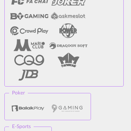
Poker
E-Sports