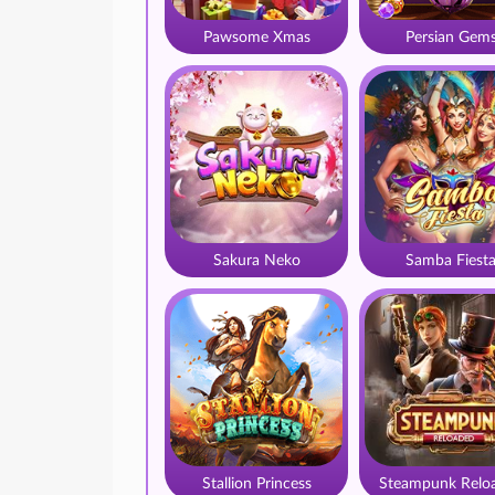
Pawsome Xmas
Persian Gem
Sakura Neko
Samba Fiest
Stallion Princess
Steampunk Relo