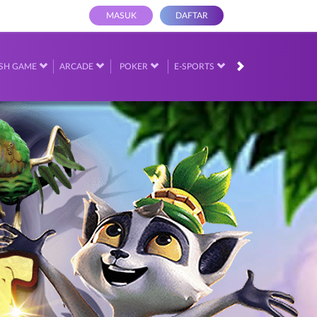
MASUK
DAFTAR
SH GAME
ARCADE
POKER
E-SPORTS
SABUNG AYAM