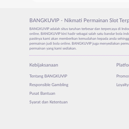
BANGKUVIP - Nikmati Permainan Slot Terp
BANGKUVIP adalah situs taruhan terbesar dan terpercaya di Indon
online. BANGKUVIP kini hadir sebagai salah satu bandar bola ind
pastinya kami akan memberikan kemudahan kepada anda sehingga a
permainan judi bola online. BANGKUVIP juga menyediakan permain
permainan yang kami sediakan.
Kebijaksanaan
Platf
Tentang BANGKUVIP
Promos
Responsible Gambling
Loyalty
Pusat Bantuan
Syarat dan Ketentuan