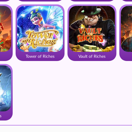
Tower of Riches
Vault of Riches
s