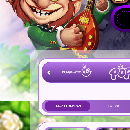
SEMUA PERMAINAN
TOP 20