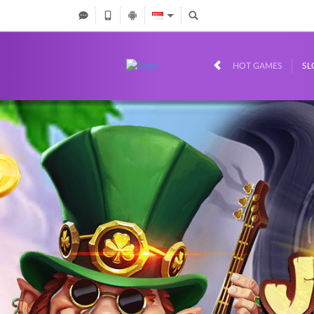
HOT GAMES
SL