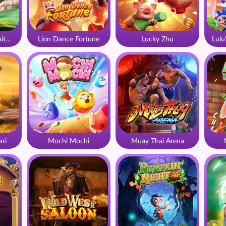
Legend of the White and Green Snake
Lion Dance Fortune
Lucky Zhu
ri
Mochi Mochi
Muay Thai Arena