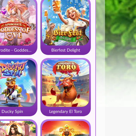
Aphrodite - Goddess of Love
Bierfest Delight
Ducky Spin
Legendary El Toro