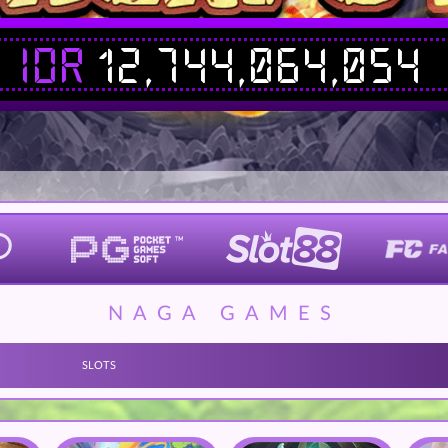
IDR
12,744,064,054
NAGA GAMES
SLOTS